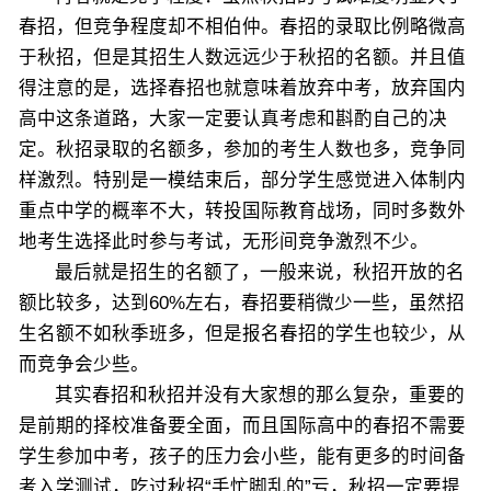
春招，但竞争程度却不相伯仲。春招的录取比例略微高
于秋招，但是其招生人数远远少于秋招的名额。并且值
得注意的是，选择春招也就意味着放弃中考，放弃国内
高中这条道路，大家一定要认真考虑和斟酌自己的决
定。秋招录取的名额多，参加的考生人数也多，竞争同
样激烈。特别是一模结束后，部分学生感觉进入体制内
重点中学的概率不大，转投国际教育战场，同时多数外
地考生选择此时参与考试，无形间竞争激烈不少。
最后就是招生的名额了，一般来说，秋招开放的名
额比较多，达到60%左右，春招要稍微少一些，虽然招
生名额不如秋季班多，但是报名春招的学生也较少，从
而竞争会少些。
其实春招和秋招并没有大家想的那么复杂，重要的
是前期的择校准备要全面，而且国际高中的春招不需要
学生参加中考，孩子的压力会小些，能有更多的时间备
考入学测试，吃过秋招“手忙脚乱的”亏，秋招一定要提