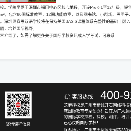
学校坐落于深圳市福田中心区核心地段，开设PreK-1至12年级，提供1
00m²，包含80间标准教室，12间功能教室，以及图书馆、小剧场、黑匣子
。深圳贝赛思双语学校将在保持美国BASIS课程体系完整性的基础上融入
髓，培养国际视野。
容介绍了，如需了解更多关于国际学校资讯或入学考试，
可联系
400-9
客服热线
芝麻择校是广州市精诚开石网络科技有
威国际教育专家创办！旨在为广大意
的国际学校择校，探校，测评，培训
己心仪的国际学校！
咨询课程信息
联系地址：广州市天河区天河路230