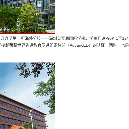
蛇口开办了第一所海外分校——深圳贝赛思国际学校。学校开设PreK-1至12
校即荣获世界先进教育促进组织联盟（AdvancED）的认证。同时，也