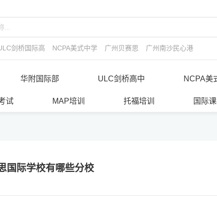
ULC剑桥国际高中
NCPA美式中学
广州贝赛思
广州南沙民心港人子弟
华附国际部
ULC剑桥高中
NCPA美
E考试
MAP培训
托福培训
国际课
思国际学校有哪些分校