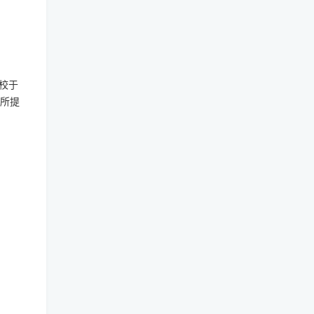
校于
一所提