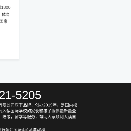
800
、体育
国家
21-5205
限公司旗下品牌，创办2019年，是国内权
向入读国际学校的家长和孩子提供最新最全
，陪考，留学等服务，帮助大家顺利入读自
号万菱汇国际中心A塔46楼