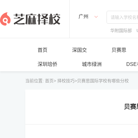
广州
华附国际部
首页
深国交
贝赛思
深圳培侨
城市绿洲
DS
当前位置:
首页>
择校技巧>
贝赛思国际学校有哪些分校
贝赛